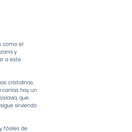
as como el
azana y
r a este
s cristalinas.
ercanías hay un
oslavia, que
sigue sirviendo
y fósiles de