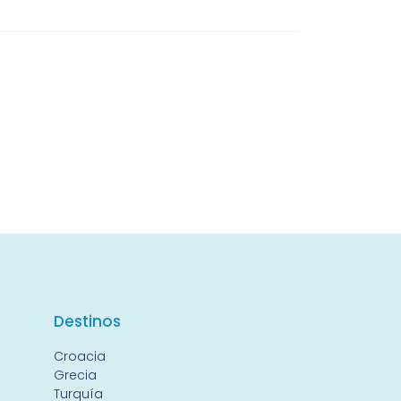
Destin
os
Croacia
Grecia
Turquía