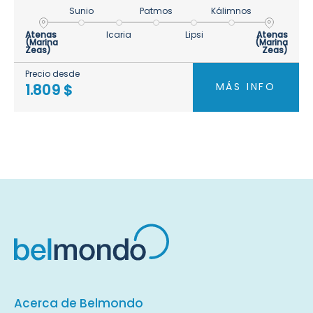
Sunio
Patmos
Kálimnos
Atenas
Icaria
Lipsi
Atenas
(Marina
(Marina
Zeas)
Zeas)
Precio desde
MÁS INFO
1.809 $
Acerca de Belmondo