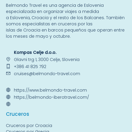
Belmondo Travel es una
agencia de Eslovenia
especializada en organizar viajes a medida
a
Eslovenia
,
Croacia
y el resto de
los Balcanes
. También
somos especialistas en
cruceros por las
islas
de Croacia en barcos pequeños que operan entre
los meses de mayo y octubre.
Kompas Celje d.o.o.
Glavni trg 1, 3000 Celje, Slovenia
+386 41 825 792
cruises@belmondo-travel.com
https://www.belmondo-travel.com
https://belmondo-iberotravel.com/
Crucer
os
Cruceros por Croacia
Cruceros por Grecia