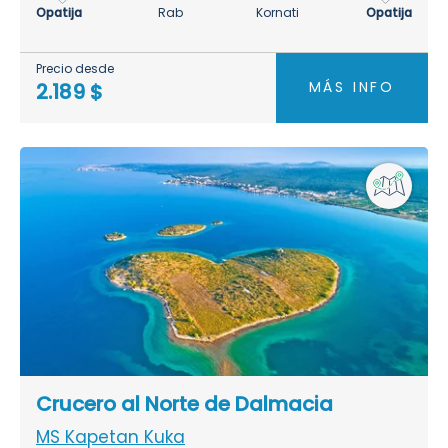
Opatija
Rab
Kornati
Opatija
Precio desde
MÁS INFO
2.189 $
Crucero al Norte de Dalmacia
MS Kapetan Kuka