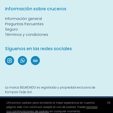
Información sobre cruceros
Información general
Preguntas frecuentes
Seguro
Términos y condiciones
Síguenos en las redes sociales
La marca BELMONDO es registrada y propiedad exclusiva de
Kompas Celje d.d..
© 2022-2026 - todos los derechos reservados
Utilizamos cookies para brindarle la mejor experiencia en nuestra
OK
Política de privacidad
|
Terminos y condiciones
|
Cookies
página web. Con continuar acepta el uso de cookies. Puede
cambiar
sus configuraciones de cookies
en cualquier momento.
Website developed by
4WEB d.o.o.