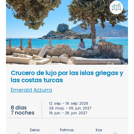
Crucero de lujo por las islas griegas y
las costas turcas
Emerald Azzurra
12. sep. - 19. sep. 2026
8 días
29. may. - 05. jun. 2027
7 noches
19. jun. - 26. jun. 2027
Delos
Patmos
Kos