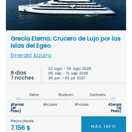
Grecia Eterna: Crucero de Lujo por las
Islas del Egeo
Emerald Azzurra
22. ago. - 29. ago. 2026
8 días
05. sep. - 12. sep. 2026
7 noches
26. jun. - 03. jul. 2027
Delos
Bodrum
Santorini
Atenas
Miconis
Rhodes
Atenas
(el
(el
Pireo)
Pireo)
Precio desde
MÁS INFO
7.156 $