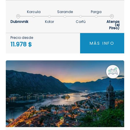
Korcula
Sarande
Parga
Dubrovnik
Kotor
Corfú
Atenas
(el
Pireo)
Precio desde
MÁS INFO
11.978 $