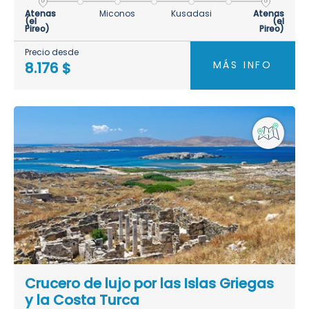
Atenas
Miconos
Kusadasi
Atenas
(el
(el
Pireo)
Pireo)
Precio desde
MÁS INFO
8.176 $
Crucero de lujo por las Islas Griegas
y la Costa Turca