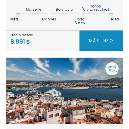
Roma
Marseille
Bonifacio
(Civitavecchia)
Niza
Cannes
Porto
Niza
Cervo
Precio desde
MÁS INFO
8.991 $