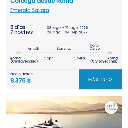
Córcega desde Roma
Emerald Sakara
8 días
08. ago. - 15. ago. 2026
7 noches
28. ago. - 04. sep. 2027
Porto
Amalfi
Sorrento
Cervo
Roma
Capri
Gaeta
Roma
(Civitavecchia)
(Civitavecchia)
Precio desde
MÁS INFO
8.376 $