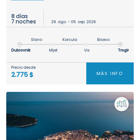
8 días
7 noches
29. ago. - 05. sep. 2026
Slano
Korcula
Bisevo
Dubrovnik
Mljet
Vis
Trogir
Precio desde
MÁS INFO
2.775 $