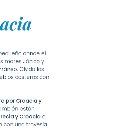
acia
pequeño donde el
los mares Jónico y
ráneo. Olvida las
ueblos costeros con
ro por Croacia y
También están
Grecia y Croacia
o
n con una travesía