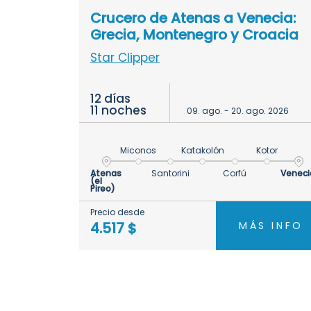
Crucero de Atenas a Venecia:
Grecia, Montenegro y Croacia
Star Clipper
12 días
11 noches
09. ago. - 20. ago. 2026
Miconos
Katakolón
Kotor
Atenas
Santorini
Corfú
Veneci
(el
Pireo)
Precio desde
MÁS INFO
4.517 $