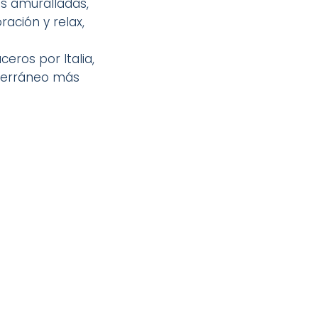
es amuralladas,
ación y relax,
eros por Italia,
diterráneo más