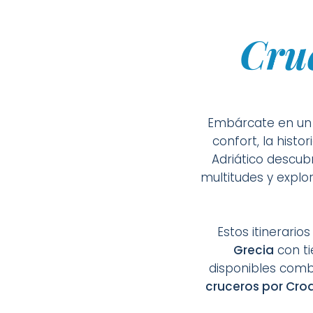
Cru
Embárcate en u
confort, la histo
Adriático descub
multitudes y explo
Estos itinerari
Grecia
con ti
disponibles com
cruceros por Croa