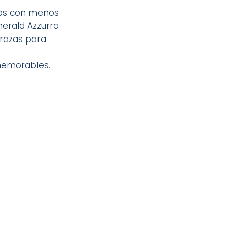
icos con menos
merald Azzurra
rrazas para
memorables.