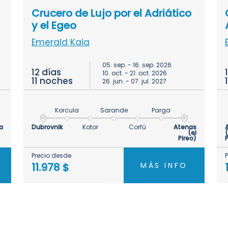
Crucero de Lujo por el Adriático
y el Egeo
Emerald Kaia
05. sep. - 16. sep. 2026
12 días
10. oct. - 21. oct. 2026
11 noches
26. jun. - 07. jul. 2027
Korcula
Sarande
Parga
a
Dubrovnik
Kotor
Corfú
Atenas
(el
(
Pireo)
P
Precio desde
MÁS INFO
11.978 $