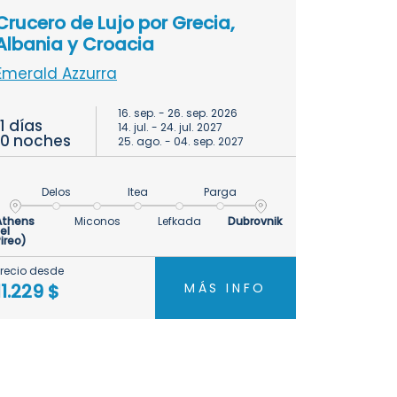
Crucero de Lujo por Grecia,
Albania y Croacia
Emerald Azzurra
16. sep. - 26. sep. 2026
11 días
14. jul. - 24. jul. 2027
10 noches
25. ago. - 04. sep. 2027
Delos
Itea
Parga
Athens
Miconos
Lefkada
Dubrovnik
el
ireo)
Precio desde
MÁS INFO
11.229 $