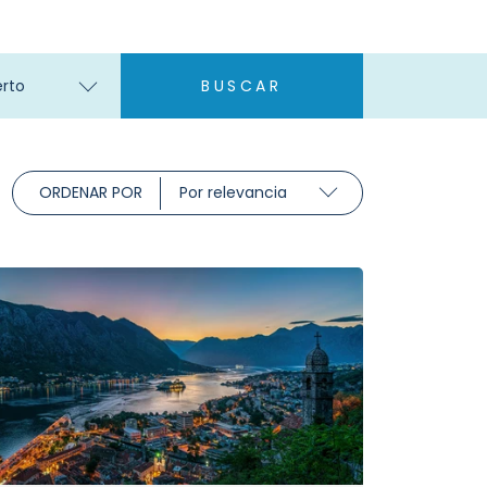
rto
BUSCAR
ORDENAR POR
Por relevancia